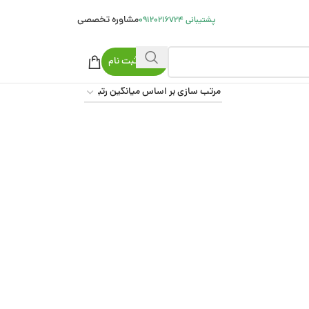
مشاوره تخصصی
پشتیبانی 09120216724
ورود/ ثبت نام